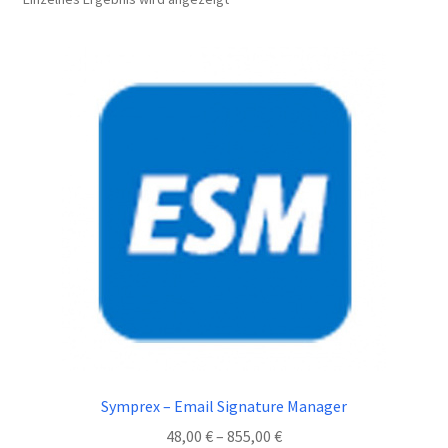
Widerrufsbelehrung
Zahlungsarten
Shop
Kasse
AGB
Symprex – Email Signature Manager
Preisspanne:
48,00
€
–
855,00
€