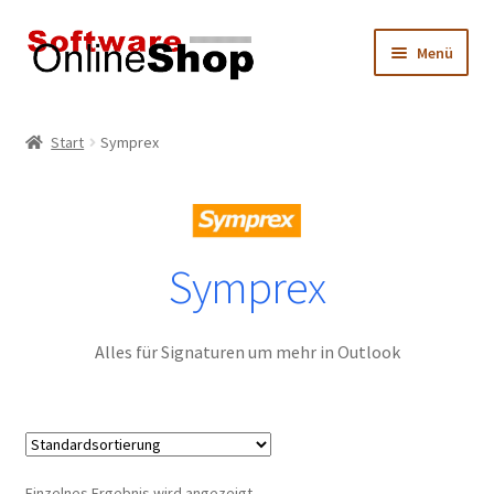
Zur
Zum
Menü
Navigation
Inhalt
springen
springen
Start
Start
Symprex
Datenschutz
Hersteller
Symprex
Impressum
Mein Konto
Alles für Signaturen um mehr in Outlook
Produktkatalog
Warenkorb
Einzelnes Ergebnis wird angezeigt