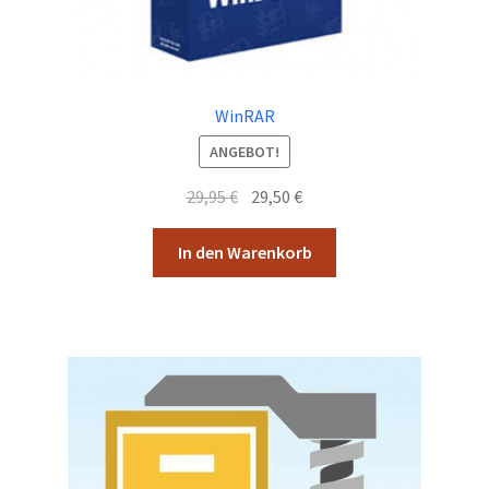
WinRAR
ANGEBOT!
Ursprünglicher
Aktueller
29,95
€
29,50
€
Preis
Preis
war:
ist:
In den Warenkorb
29,95 €
29,50 €.