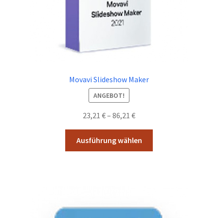
werden
Movavi Slideshow Maker
ANGEBOT!
Preisspanne:
23,21
€
–
86,21
€
23,21 €
Dieses
bis
Ausführung wählen
Produkt
86,21 €
weist
mehrere
Varianten
auf.
Die