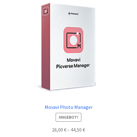
Widerrufsbelehrung
Zahlungsarten
Shop
Kasse
AGB
Movavi Photo Manager
ANGEBOT!
Preisspanne:
26,00
€
–
44,50
€