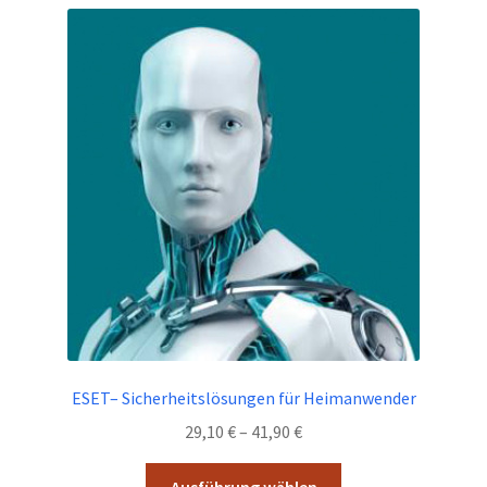
Varianten
auf.
Die
Optionen
können
auf
der
Produktseite
gewählt
werden
ESET– Sicherheitslösungen für Heimanwender
Preisspanne:
29,10
€
–
41,90
€
29,10 €
Dieses
bis
Ausführung wählen