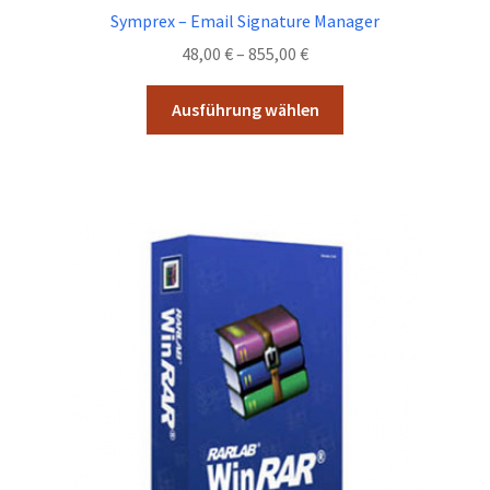
Symprex – Email Signature Manager
Preisspanne:
48,00
€
–
855,00
€
48,00 €
Dieses
bis
Ausführung wählen
Produkt
855,00 €
weist
mehrere
Varianten
auf.
Die
Optionen
können
auf
der
Produktseite
gewählt
werden