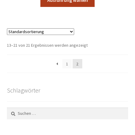
Produkt
41,90 €
weist
mehrere
Varianten
auf.
Die
13–21 von 21 Ergebnissen werden angezeigt
Optionen
können
1
2
auf
der
Produktseite
gewählt
Schlagwörter
werden
Suchen
nach: