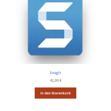
Optionen
können
auf
der
Produktseite
gewählt
werden
SnagIt
41,00
€
In den Warenkorb