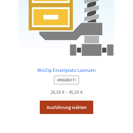
WinZip Einzelplatz Lizenzen
ANGEBOT!
Preisspanne:
26,50
€
–
45,50
€
26,50 €
Dieses
bis
Ausführung wählen
Produkt
45,50 €
weist
mehrere