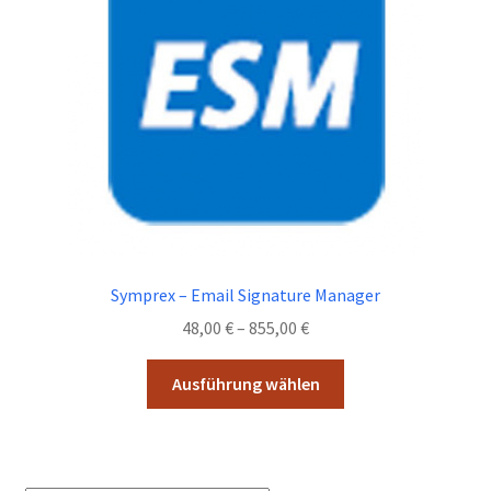
Widerrufsbelehrung
Zahlungsarten
Shop
Kasse
AGB
Symprex – Email Signature Manager
Preisspanne:
48,00
€
–
855,00
€
48,00 €
Dieses
bis
Ausführung wählen
Produkt
855,00 €
weist
mehrere
Varianten