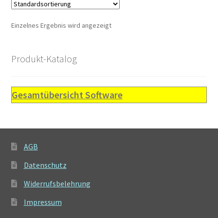
auf.
Die
Einzelnes Ergebnis wird angezeigt
Optionen
können
auf
Produkt-Katalog
der
Produktseite
gewählt
Gesamtübersicht Software
werden
AGB
Datenschutz
Widerrufsbelehrung
Impressum