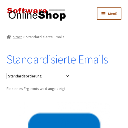
Zur
Zum
Menü
Navigation
Inhalt
springen
springen
Start
Start
Standardisierte Emails
Datenschutz
Standardisierte Emails
Hersteller
Impressum
Einzelnes Ergebnis wird angezeigt
Mein Konto
Produktkatalog
Warenkorb