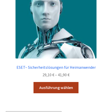
Widerrufsbelehrung
Zahlungsarten
Shop
Kasse
AGB
ESET– Sicherheitslösungen für Heimanwender
Preisspanne:
29,10
€
–
41,90
€
29,10 €
Dieses
bis
Ausführung wählen
Produkt
41,90 €
weist
mehrere
Varianten