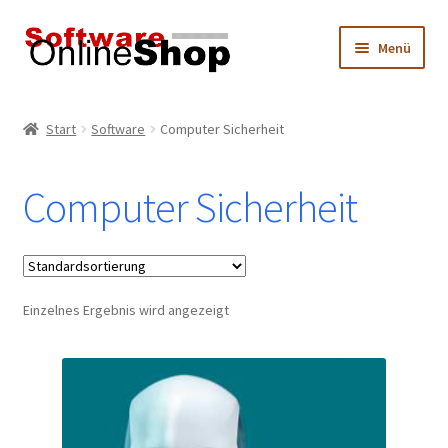
Zur
Zum
Menü
Navigation
Inhalt
springen
springen
Start
Start
Software
Computer Sicherheit
Datenschutz
Computer Sicherheit
Hersteller
Impressum
Einzelnes Ergebnis wird angezeigt
Mein Konto
Produktkatalog
Warenkorb