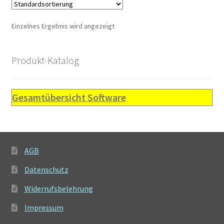
auf.
Die
Einzelnes Ergebnis wird angezeigt
Optionen
können
auf
Produkt-Katalog
der
Produktseite
gewählt
Gesamtübersicht Software
werden
AGB
Datenschutz
Widerrufsbelehrung
Impressum