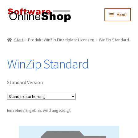
Zur
Zum
Menü
Navigation
Inhalt
springen
springen
Start
Start
Produkt WinZip Einzelplatz Lizenzen
WinZip Standard
Datenschutz
WinZip Standard
Hersteller
Impressum
Standard Version
Mein Konto
Einzelnes Ergebnis wird angezeigt
Produktkatalog
Warenkorb